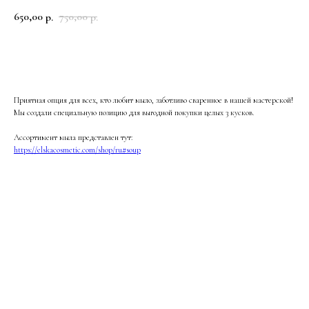
650,00
750,00
р.
р.
В корзину
Приятная опция для всех, кто любит мыло, заботливо сваренное в нашей мастерской!
Мы создали специальную позицию для выгодной покупки целых 3 кусков.
Ассортимент мыла представлен тут:
https://elskacosmetic.com/shop/ru#soup