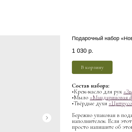
Подарочный набор «Нов
1 030
р.
В корзину
Состав набора:
•Крем-масло для рук
«Зв
•Мыло
«Мандариновая 
•Твёрдые духи
«Цитрус
Бережно упакован в под
наполнителем. Если этот
просто напишите об этом