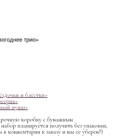
огоднее трио»
ёздочки и блёстки»
феерия»
овый пунш»
арочную коробку с бумажным
 набор планируется получить без упаковки,
 в комментарии к заказу и мы ее уберем!)